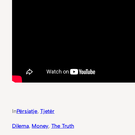
In
Përsiatje
, 
Tjetër
Dilema
, 
Money
, 
The Truth