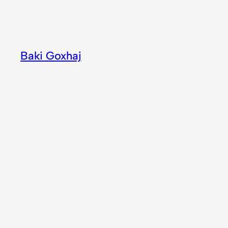
Hidhu
te
lënda
Baki Goxhaj