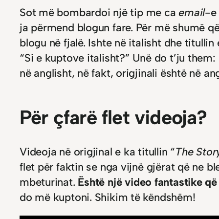
Sot më bombardoi një tip me ca
email
-e 
ja përmend blogun fare. Për më shumë që 
blogu në fjalë. Ishte në italisht dhe titullin
“Si e kuptove italisht?” Unë do t’ju them: 
në anglisht, në fakt, origjinali është në ang
Për çfarë flet videoja?
Videoja në origjinal e ka titullin “
The Story
flet për faktin se nga vijnë gjërat që ne 
mbeturinat.
Është një video fantastike që
do më kuptoni. Shikim të këndshëm!