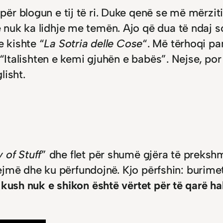
për blogun e tij të ri. Duke qenë se më mërzit
nuk ka lidhje me temën. Ajo që dua të ndaj so
 e kishte “
La Sotria delle Cose
“. Më tërhoqi pa
“Italishten e kemi gjuhën e babës”. Nejse, por 
lisht.
 of Stuff
” dhe flet për shumë gjëra të prekshm
blejmë dhe ku përfundojnë. Kjo përfshin: burime
 kush nuk e shikon është vërtet për të qarë hal