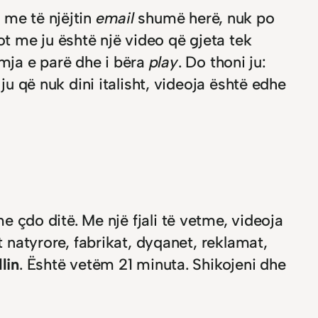
i me të njëjtin
email
shumë herë, nuk po
t me ju është një video që gjeta tek
mja e parë dhe i bëra
play
. Do thoni ju:
ju që nuk dini italisht, videoja është edhe
e çdo ditë. Me një fjali të vetme, videoja
t natyrore, fabrikat, dyqanet, reklamat,
lin
. Është vetëm 21 minuta. Shikojeni dhe