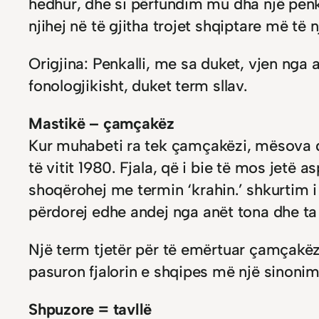
hedhur, dhe si përfundim mu dha një penkal
njihej në të gjitha trojet shqiptare më të n
Origjina: Penkalli, me sa duket, vjen nga 
fonologjikisht, duket term sllav.
Mastikë – çamçakëz
Kur muhabeti ra tek çamçakëzi, mësova që
të vitit 1980. Fjala, që i bie të mos jetë a
shoqërohej me termin ‘krahin.’ shkurtim i
përdorej edhe andej nga anët tona dhe ta 
Një term tjetër për të emërtuar çamçakëzi
pasuron fjalorin e shqipes më një sinonim tj
Shpuzore = tavllë