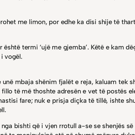
ohet me limon, por edhe ka disi shije të thart
ar është termi ‘ujë me gjemba’. Këtë e kam dëgj
i vogël.
ë unë mbaja shënim fjalët e reja, kaluam tek 
 fillo të më thoshte adresën e vet të postës ele
isi fare; nuk e prisja diçka të tillë, ishte sh
l.
 nga bishti që i vjen rrotull a-se se shenjës 