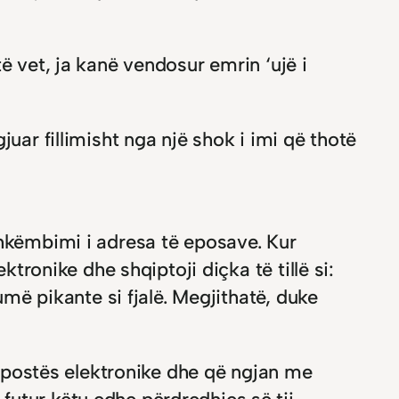
ë vet, ja kanë vendosur emrin ‘ujë i
uar fillimisht nga një shok i imi që thotë
shkëmbimi i adresa të eposave. Kur
ktronike dhe shqiptoji diçka të tillë si:
umë pikante si fjalë. Megjithatë, duke
së postës elektronike dhe që ngjan me