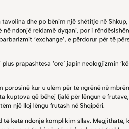
a tavolina dhe po bënim një shëtitje në Shkup, 
ë në ndonjë reklamë dyqani, por i rëndësishë
arbarizmit ‘exchange’, e përdorur për të për
’ plus prapashtesa ‘ore’ japin neologjizmin ‘
im porosinë kur u ulëm për të ngrënë në mbrëm
ta kuptova që bëhej fjalë për lëngun e frutave
tëm një lloj lëngu frutash në Shqipëri.
të ketë ndonjë komplikim sllav. Megjithatë, ka g