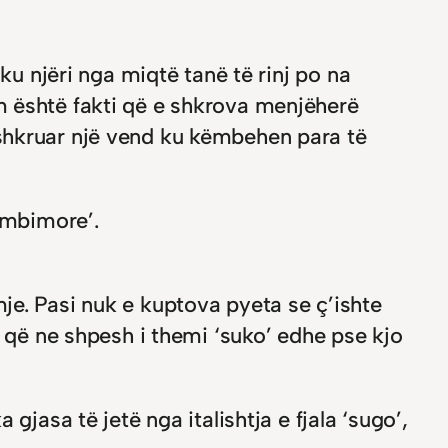
ku njëri nga miqtë tanë të rinj po na
m është fakti që e shkrova menjëherë
shkruar një vend ku këmbehen para të
këmbimore’.
je. Pasi nuk e kuptova pyeta se ç’ishte
, që ne shpesh i themi ‘suko’ edhe pse kjo
jasa të jetë nga italishtja e fjala ‘sugo’,