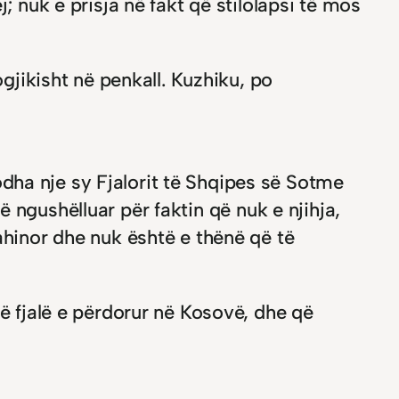
; nuk e prisja në fakt që stilolapsi të mos
ogjikisht në penkall. Kuzhiku, po
dha nje sy Fjalorit të Shqipes së Sotme
më ngushëlluar për faktin që nuk e njihja,
ahinor dhe nuk është e thënë që të
të fjalë e përdorur në Kosovë, dhe që