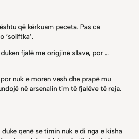
 kështu që kërkuam peceta. Pas ca
 ‘sollftka’.
uken fjalë me origjinë sllave, por …
, por nuk e morën vesh dhe prapë mu
ojë në arsenalin tim të fjalëve të reja.
, duke qenë se timin nuk e di nga e kisha