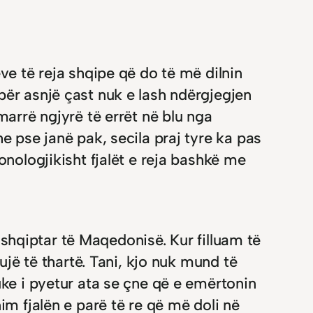
ve të reja shqipe që do të më dilnin
për asnjë çast nuk e lash ndërgjegjen
marrë ngjyrë të errët në blu nga
e pse janë pak, secila praj tyre ka pas
onologjikisht fjalët e reja bashkë me
r shqiptar të Maqedonisë. Kur filluam të
ujë të thartë. Tani, kjo nuk mund të
uke i pyetur ata se çne që e emërtonin
im fjalën e parë të re që më doli në