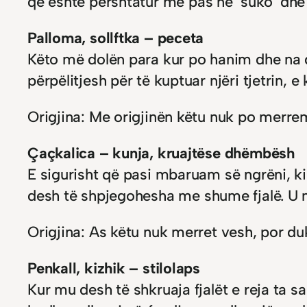
që është përshtatur më pas në ‘suko’ dhe 
Palloma, sollftka – peceta
Këto më dolën para kur po hanim dhe na do
përpëlitjesh për të kuptuar njëri tjetrin,
Origjina: Me origjinën këtu nuk po merrem
Çaçkalica – kunja, kruajtëse dhëmbësh
E sigurisht që pasi mbaruam së ngrëni, 
desh të shpjegohesha me shume fjalë. U mo
Origjina: As këtu nuk merret vesh, por duk
Penkall, kizhik – stilolaps
Kur mu desh të shkruaja fjalët e reja ta s