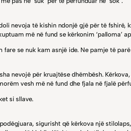
më pas në ‘suk’ për të përfunduar në ‘sok’.
li nevoja të kishin ndonjë gjë për të fshirë,
 e kuptuam më në fund se kërkonim ‘palloma’ apo
 fare se nuk kam asnjë ide. Ne pamje të parë d
kisha nevojë për kruajtëse dhëmbësh. Kërkova
rëm vesh më në fund dhe fjala në fjalë përfund
et si sllave.
apodëgjuara, sigurisht që kërkova një stilolaps