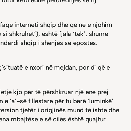
futur këtu edhe përdredhjes së tij
 faqe interneti shqip dhe që ne e njohim
 si shkruhet’), është fjala ‘tek’, shumë
andardi shqip i shenjës së epostës.
’situatë e nxori në mejdan, por di që e
jetje kjo për të përshkruar një ene prej
e ‘a’-së fillestare për tu bërë ‘luminkë’
rsion tjetër i origjinës mund të ishte dhe
 ena mbajtëse e së cilës është quajtur