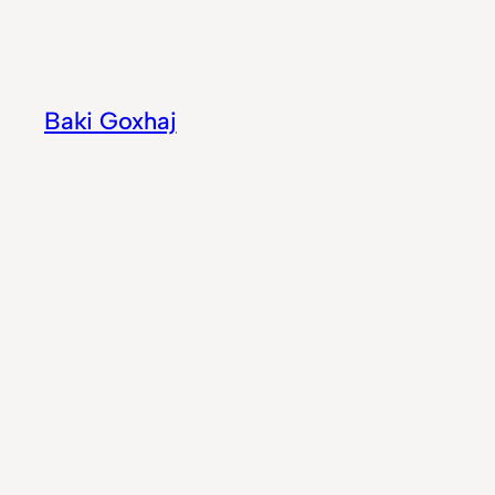
Hidhu
te
lënda
Baki Goxhaj