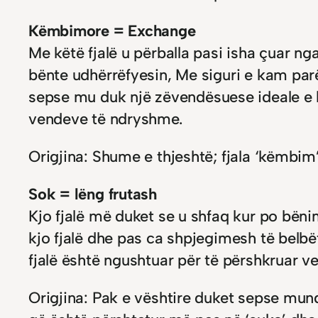
Këmbimore = Exchange
Me këtë fjalë u përballa pasi isha çuar ng
bënte udhërrëfyesin, Me siguri e kam par
sepse mu duk një zëvendësuese ideale e b
vendeve të ndryshme.
Origjina: Shume e thjeshtë; fjala ‘këmbim
Sok = lëng frutash
Kjo fjalë më duket se u shfaq kur po bën
kjo fjalë dhe pas ca shpjegimesh të belbë
fjalë është ngushtuar për të përshkruar ve
Origjina: Pak e vështire duket sepse mund 