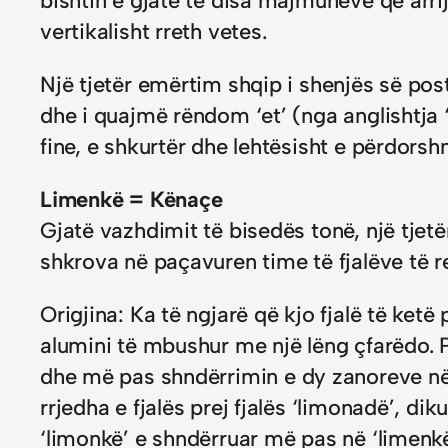
bishtin e gjatë të disa majmunëve që arr
vertikalisht rreth vetes.
Një tjetër emërtim shqip i shenjës së post
dhe i quajmë rëndom ‘et’ (nga anglishtja ‘a
fine, e shkurtër dhe lehtësisht e përdorsh
Limenkë = Kënaçe
Gjatë vazhdimit të bisedës tonë, një tjetë
shkrova në paçavuren time të fjalëve të 
Origjina: Ka të ngjarë që kjo fjalë të ketë
alumini të mbushur me një lëng çfarëdo. Pa
dhe më pas shndërrimin e dy zanoreve në d
rrjedha e fjalës prej fjalës ‘limonadë’, d
‘limonkë’ e shndërruar më pas në ‘limenkë