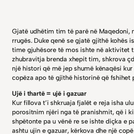
Gjatë udhëtim tim të parë në Maqedoni, nuk
rrugës. Duke qenë se gjatë gjithë kohës i
time gjuhësore të mos ishte në aktivitet t
zhubravitja brenda xhepit tim, shkrova çdo
një histori që më jep shumë kënaqësi kur e
copëza apo të gjithë historinë që fshihet 
Ujë i thartë = ujë i gazuar
Kur fillova t’i shkruaja fjalët e reja isha
porositnim njëri nga të pranishmit, që i ki
shpëtonte pa u vënë re se ishte diçka e p
ashtu ujin e gazuar, kërkova dhe një copë 