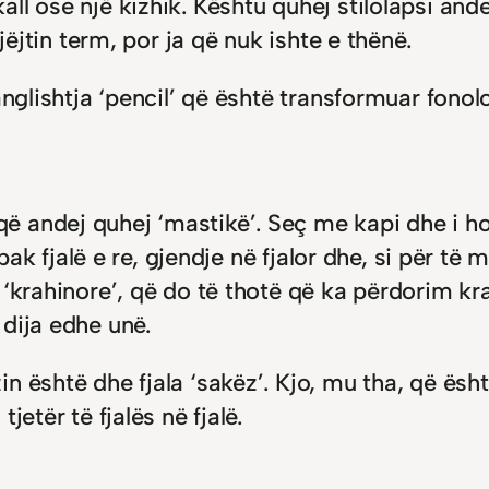
l ose një kizhik. Kështu quhej stilolapsi andej
jëjtin term, por ja që nuk ishte e thënë.
anglishtja ‘pencil’ që është transformuar fonol
 andej quhej ‘mastikë’. Seç me kapi dhe i ho
spak fjalë e re, gjendje në fjalor dhe, si për të 
 ‘krahinore’, që do të thotë që ka përdorim kr
dija edhe unë.
n është dhe fjala ‘sakëz’. Kjo, mu tha, që ësh
etër të fjalës në fjalë.