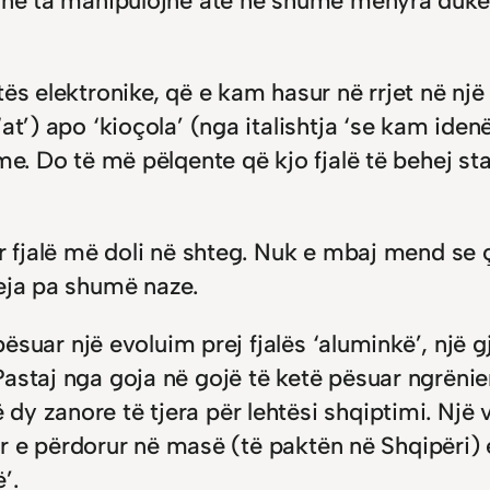
ijnë ta manipulojnë atë në shumë mënyra duke 
ës elektronike, që e kam hasur në rrjet në një
t’) apo ‘kioçola’ (nga italishtja ‘se kam idenë
me. Do të më pëlqente që kjo fjalë të behej st
r fjalë më doli në shteg. Nuk e mbaj mend se ç
reja pa shumë naze.
 pësuar një evoluim prej fjalës ‘aluminkë’, një g
staj nga goja në gojë të ketë pësuar ngrënien 
y zanore të tjera për lehtësi shqiptimi. Një ve
ikur e përdorur në masë (të paktën në Shqipëri)
’.