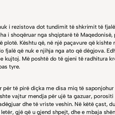
 i rezistova dot tundimit të shkrimit të fjalë
sha i shoqëruar nga shqiptarë të Maqedonisë, 
ë plotë. Kështu që, në një paçavure që kishte 
 fjalë që nuk e njihja nga ato që dëgjova. Edh
 kujtoj. Më poshtë do të gjeni të radhitura kr
pas tyre.
 ulur për të pirë diçka me disa miq të saponjohu
shte vajtur mendja për ujë ta gazuar, porositi 
adëgjuar dhe të vriste veshin. Në këtë çast, d
letër, gjë që u gjend shpejt, dhe e mbaja shën