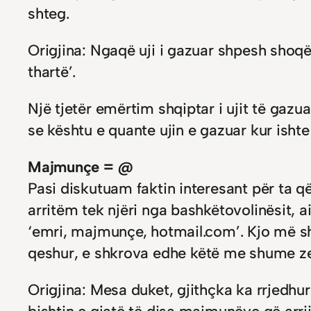
shteg.
Origjina: Ngaqë uji i gazuar shpesh shoqër
thartë’.
Një tjetër emërtim shqiptar i ujit të gazu
se kështu e quante ujin e gazuar kur ishte 
Majmunçe = @
Pasi diskutuam faktin interesant për ta q
arritëm tek njëri nga bashkëtovolinësit, ai
‘emri, majmunçe, hotmail.com’. Kjo më shast
qeshur, e shkrova edhe këtë me shume zel
Origjina: Mesa duket, gjithçka ka rrjedhur