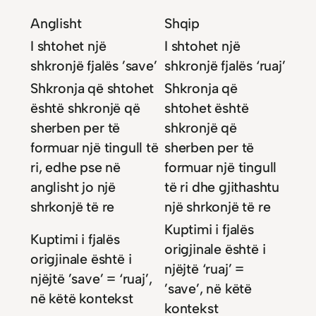
Anglisht
Shqip
I shtohet një
I shtohet një
shkronjë fjalës ’save’
shkronjë fjalës ‘ruaj’
Shkronja që shtohet
Shkronja që
është shkronjë që
shtohet është
sherben per të
shkronjë që
formuar një tingull të
sherben per të
ri, edhe pse në
formuar një tingull
anglisht jo një
të ri dhe gjithashtu
shrkonjë të re
një shrkonjë të re
Kuptimi i fjalës
Kuptimi i fjalës
origjinale është i
origjinale është i
njëjtë ‘ruaj’ =
njëjtë ’save’ = ‘ruaj’,
’save’, në këtë
në këtë kontekst
kontekst