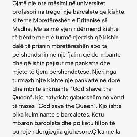
Gjatë një ore mësimi në universitet
profesori na tregoi një barcaletë që kishte
si teme Mbretëreshën e Britanisë së
Madhe. Me sa më vjen ndërmend kishte
të bënte me një turmë njerzish që kishin
dalë të prisnin mbretëreshën apo ta
përshendsnin në një fjalim që do mbante
dhe që ishin pajisur me pankarta dhe
mjete të tjera përshendetëse. Njëri nga
turmaxhinjte kishte një pankartë në dorë
dhe mbi të shkruante “God shave the
Queen”, kjo natyrisht gabueshëm në vend
të frazes “God save the Queen”. Kjo ishte
pika kulminante e barcaletës. Këtu
mbaron barcoleta dhe po këtu fillon të
punojë ndërgjegjia gjuhësore.Ç’ka më la