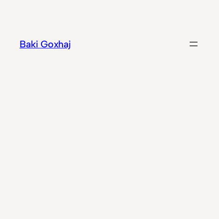
Hidhu
te
lënda
Baki Goxhaj