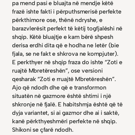
pa mend pasi e bluajta në mendje këtë
frazë ishte fakti i përputhsmerisë perfekte
përkthimore ose, thënë ndryshe, e
barazvlerësit perfekt të këtij togfjalëshi në
shqip. Këtë bluajtje e kam bërë shpesh
derisa erdhi dita që e hodha ne letër (bie
fjala, se ne fakt e shkrova ne kompjuter).
E perkthyer në shqip fraza do ishte “Zoti e
ruajtë Mbretëreshën”, ose versioni
qesharak “Zoti e rruajtë Mbretëreshën”.
Ajo që ndodh dhe që e transformon
situatën në gazmore është shtimi i një
shkronje në fjalë. E habitshmja është që të
dyja variantet, si ai gazmor dhe ai i saktë,
kanë përkthyeshmëri perfekte në shqip.
Shikoni se çfarë ndodh.