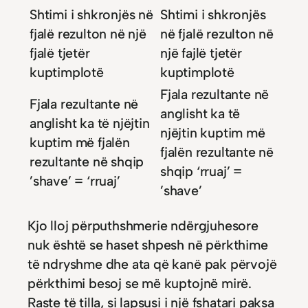
Shtimi i shkronjës në
Shtimi i shkronjës
fjalë rezulton në një
në fjalë rezulton në
fjalë tjetër
një fajlë tjetër
kuptimplotë
kuptimplotë
Fjala rezultante në
Fjala rezultante në
anglisht ka të
anglisht ka të njëjtin
njëjtin kuptim më
kuptim më fjalën
fjalën rezultante në
rezultante në shqip
shqip ‘rruaj’ =
’shave’ = ‘rruaj’
’shave’
Kjo lloj përputhshmerie ndërgjuhesore
nuk është se haset shpesh në përkthime
të ndryshme dhe ata që kanë pak përvojë
përkthimi besoj se më kuptojnë mirë.
Raste të tilla, si lapsusi i një fshatari paksa