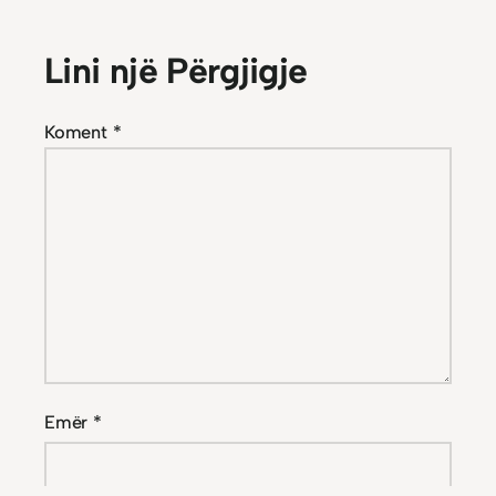
Lini një Përgjigje
Koment
*
Emër
*