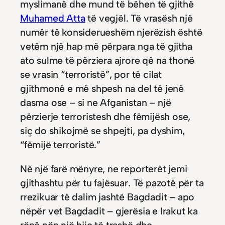
myslimanë dhe mund të bëhen të gjithë
Muhamed Atta
të vegjël. Të vrasësh një
numër të konsiderueshëm njerëzish është
vetëm një hap më përpara nga të gjitha
ato sulme të përziera ajrore që na thonë
se vrasin “terroristë”, por të cilat
gjithmonë e më shpesh na del të jenë
dasma ose – si ne Afganistan – një
përzierje terroristesh dhe fëmijësh ose,
siç do shikojmë se shpejti, pa dyshim,
“fëmijë terroristë.”
Në një farë mënyre, ne reporterët jemi
gjithashtu për tu fajësuar. Të pazotë për ta
rrezikuar të dalim jashtë Bagdadit – apo
nëpër vet Bagdadit – gjerësia e Irakut ka
rënë nën një hije të trashë dhe