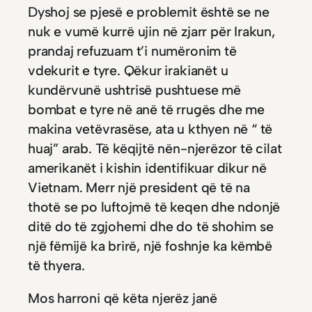
Dyshoj se pjesë e problemit është se ne
nuk e vumë kurrë ujin në zjarr për Irakun,
prandaj refuzuam t’i numëronim të
vdekurit e tyre. Qëkur irakianët u
kundërvunë ushtrisë pushtuese më
bombat e tyre në anë të rrugës dhe me
makina vetëvrasëse, ata u kthyen në “ të
huaj” arab. Të këqijtë nën-njerëzor të cilat
amerikanët i kishin identifikuar dikur në
Vietnam. Merr një president që të na
thotë se po luftojmë të keqen dhe ndonjë
ditë do të zgjohemi dhe do të shohim se
një fëmijë ka brirë, një foshnje ka këmbë
të thyera.
Mos harroni që këta njerëz janë