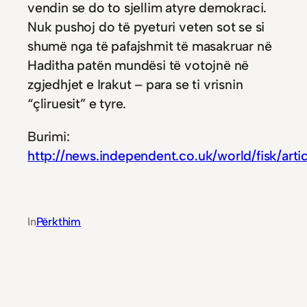
vendin se do to sjellim atyre demokraci.
Nuk pushoj do të pyeturi veten sot se si
shumë nga të pafajshmit të masakruar në
Haditha patën mundësi të votojnë në
zgjedhjet e Irakut – para se ti vrisnin
“çliruesit” e tyre.
Burimi:
http://news.independent.co.uk/world/fisk/art
In
Përkthim