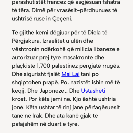
parashutistët francez që asgjësuan fshatra
të tëra. Dimë për vrasësit-përdhunues të
ushtrisë ruse in Çeçeni.
Të gjithë kemi dëgjuar për të Diela të
Përgjakura. Izraelitet u ulën dhe
vështronin ndërkohë që milicia libaneze e
autorizuar prej tyre masakronte dhe
plaçkiste 1,700 palestinez përgjatë rrugës.
Dhe sigurisht fjalët
Mai Lai
tani po
shqiptohen prapë. Po, nazistët ishin më të
këqij. Dhe Japonezët. Dhe
Ustashëti
kroat. Por këta jemi ne. Kjo është ushtria
jonë. Këta ushtar të rinj janë përfaqësuesit
tanë në Irak. Dhe ata kanë gjak të
pafajshëm në duart e tyre.