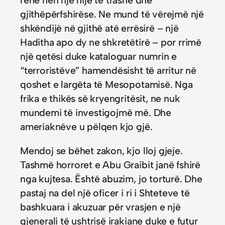
gjithëpërfshirëse. Ne mund të vërejmë një
shkëndijë në gjithë atë errësirë – një
Haditha apo dy ne shkretëtirë – por rrimë
një qetësi duke kataloguar numrin e
“terroristëve” hamendësisht të arritur në
qoshet e largëta të Mesopotamisë. Nga
frika e thikës së kryengritësit, ne nuk
mundemi të investigojmë më. Dhe
ameriaknëve u pëlqen kjo gjë.
Mendoj se bëhet zakon, kjo lloj gjeje.
Tashmë horroret e Abu Graibit janë fshirë
nga kujtesa. Është abuzim, jo torturë. Dhe
pastaj na del një oficer i ri i Shteteve të
bashkuara i akuzuar për vrasjen e një
gjenerali të ushtrisë irakiane duke e futur