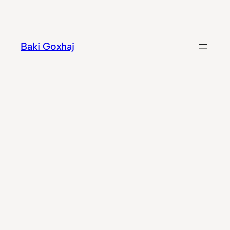
Hidhu
te
lënda
Baki Goxhaj