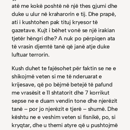
atë me kokë poshtë në një thes gjumi dhe
duke u ulur në kraharorin e tij. Dhe prapë,
ati i kushtohen pak tituj kryesor të
gazetave. Kujt i bëhet vonë se një irakian
tjetër hëngri dhe? A nuk po përpiqen ata
të vrasin djemtë tanë që janë atje duke
luftuar terrorin.
Kush duhet te fajësohet për faktin se ne e
shikojmë veten si me të nderuarat e
krijesave, që po bëjmë betejë të pafund
me vrasësit e 11 shtatorit dhe 7 korrikut
sepse ne e duam vendin tone dhe njerëzit
tanë – por jo njerëzit e tjerë – shumë. Dhe
kështu ne e veshim veten si fisnikë, po, si
kryqtar, dhe u themi atyre që u pushtojmë