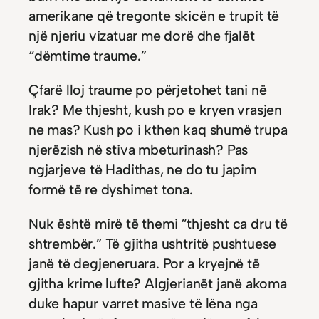
amerikane që tregonte skicën e trupit të
një njeriu vizatuar me dorë dhe fjalët
“dëmtime traume.”
Çfarë lloj traume po përjetohet tani në
Irak? Me thjesht, kush po e kryen vrasjen
ne mas? Kush po i kthen kaq shumë trupa
njerëzish në stiva mbeturinash? Pas
ngjarjeve të Hadithas, ne do tu japim
formë të re dyshimet tona.
Nuk është mirë të themi “thjesht ca dru të
shtrembër.” Të gjitha ushtritë pushtuese
janë të degjeneruara. Por a kryejnë të
gjitha krime lufte? Algjerianët janë akoma
duke hapur varret masive të lëna nga