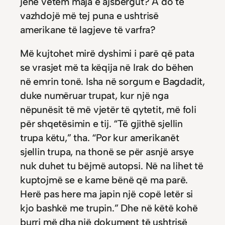
jenë vetëm maja e ajsbergut? A do të
vazhdojë më tej puna e ushtrisë
amerikane të lagjeve të varfra?
Më kujtohet mirë dyshimi i parë që pata
se vrasjet më ta këqija në Irak do bëhen
në emrin tonë. Isha në sorgum e Bagdadit,
duke numëruar trupat, kur një nga
nëpunësit të më vjetër të qytetit, më foli
për shqetësimin e tij. “Të gjithë sjellin
trupa këtu,” tha. “Por kur amerikanët
sjellin trupa, na thonë se për asnjë arsye
nuk duhet tu bëjmë autopsi. Në na lihet të
kuptojmë se e kame bënë që ma parë.
Herë pas here ma japin një copë letër si
kjo bashkë me trupin.” Dhe në këtë kohë
burri më dha një dokument të ushtrisë