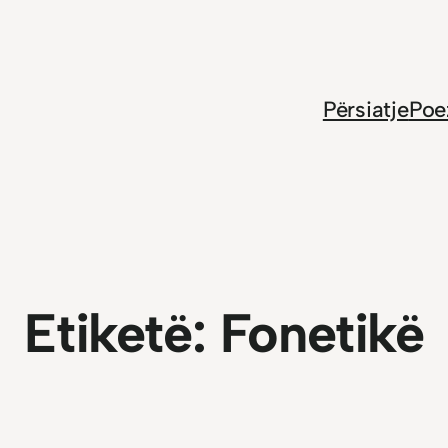
Përsiatje
Poe
Etiketë:
Fonetikë