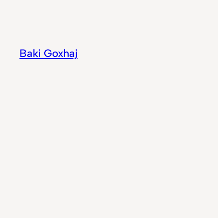
Hidhu
te
lënda
Baki Goxhaj